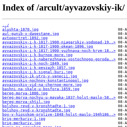
Index of /arcult/ayvazovskiy-ik/
../
alushta-1870.jpg
aul-gunib-v-dagestane.jpg
avtoportret-1892.jpg
ayvazovskiy-i-k-1817-1900-niagarskiy-vodopad-19..>
ayvazovskiy-i-k-1817-1900-okean-1896.jpg
ayvazovskiy-i-k-1817-1900-yuzhnaya-noch-krym-18..>
ayvazovskiy-i-k-burnoe-more.jpg
ayvazovskiy-i-k-naberezhnaya-vostochnogo-goroda..>
ayvazovskiy-i-k-noch-1849.jpg
ayvazovskiy-i-k-peyzazh-1857.jpg
ayvazovskiy-i-k-signal-buri.jpg
ayvazovskiy-ik-utro-v-venecii.jpg
ayvazovskiy-nochnoy-konstantinopol.jpg
ayvazovskiy-vid-na-chernoe-more.jpg
bashni-na-skale-u-bosfora-1859.jpg
bereg-morya-1886.jpg
bereg-morya-nochyu-u-mayaka-1837-holst-maslo-58..>
bereg-morya-shtil.jpg
bolshoy-reyd-v-kronshtadte-1.jpg
bolshoy-reyd-v-kronshtadte.jpg
boy-v-hiosskom-prolive-1848-holst-maslo-194h186..>
brig-merkuriy-1.jpg
brig-merkuriy.jpg