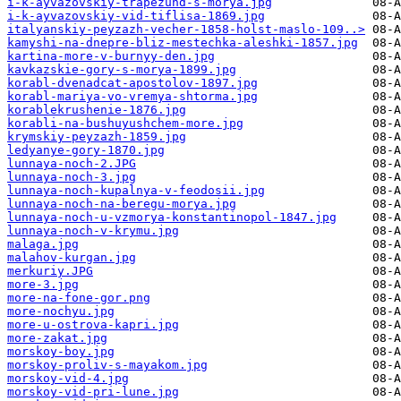
i-k-ayvazovskiy-trapezund-s-morya.jpg
i-k-ayvazovskiy-vid-tiflisa-1869.jpg
italyanskiy-peyzazh-vecher-1858-holst-maslo-109..>
kamyshi-na-dnepre-bliz-mestechka-aleshki-1857.jpg
kartina-more-v-burnyy-den.jpg
kavkazskie-gory-s-morya-1899.jpg
korabl-dvenadcat-apostolov-1897.jpg
korabl-mariya-vo-vremya-shtorma.jpg
korablekrushenie-1876.jpg
korabli-na-bushuyushchem-more.jpg
krymskiy-peyzazh-1859.jpg
ledyanye-gory-1870.jpg
lunnaya-noch-2.JPG
lunnaya-noch-3.jpg
lunnaya-noch-kupalnya-v-feodosii.jpg
lunnaya-noch-na-beregu-morya.jpg
lunnaya-noch-u-vzmorya-konstantinopol-1847.jpg
lunnaya-noch-v-krymu.jpg
malaga.jpg
malahov-kurgan.jpg
merkuriy.JPG
more-3.jpg
more-na-fone-gor.png
more-nochyu.jpg
more-u-ostrova-kapri.jpg
more-zakat.jpg
morskoy-boy.jpg
morskoy-proliv-s-mayakom.jpg
morskoy-vid-4.jpg
morskoy-vid-pri-lune.jpg