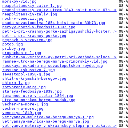
morskoy-vid.jpg
neapolitanskiy-zaliv-1.jpg
neapolitanskiy-zaliv-utrom-1843-holst-maslo-67h..>
neapolitanskiy-zaliv.jpg
noch-v-venecii.jpg
osada-sevastopolya-1854-holst-maslo-33h73.jpg
pervyy-poezd-v-feodosii-1892.jpg
petr-i-pri-krasnoy-gorke-zazhigayushchiy-koster..>
petr-i-pri-krasnoy-gorke.jpg
peyzazh-s-vezuviem.jpg
potop.jpg
priboy.jpg
proshchanie-1.jpg
pushkin-na-vershine-ay-petri-pri-voshode-solnca..>
rannee-utro-na-beregu-morya-primorskiy-vid.jpg
russkaya-eskadra-na-sevastopolskom-reyde.jpg
russkoe-iskusstvo-7.jpg
sevastopol-1858-g.jpg
shtil-u-krymskih-beregov.jpg
shtorm-1.jpg
sotvorenie-mira.jpg
staraya-feodosiya-1839.jpg
tumannoe-utro-v-italii-1864.jpg
utro-na-morskom-beregu-sudak.jpg
vecher-na-more-1.jpg
vecher-na-more.jpg
veneciya-1849.jpg
vetryanaya-melnica-na-beregu-morya-1.jpg
vetryanaya-melnica-na-beregu-morya.jpg
vetryanye-melnicy-v-ukrainskoy-stepi-pri-zakate..>