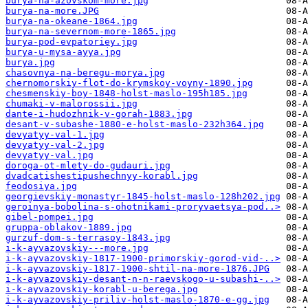
burya-na-azovskom-more.jpg
burya-na-more.JPG
burya-na-okeane-1864.jpg
burya-na-severnom-more-1865.jpg
burya-pod-evpatoriey.jpg
burya-u-mysa-ayya.jpg
burya.jpg
chasovnya-na-beregu-morya.jpg
chernomorskiy-flot-do-krymskoy-voyny-1890.jpg
chesmenskiy-boy-1848-holst-maslo-195h185.jpg
chumaki-v-malorossii.jpg
dante-i-hudozhnik-v-gorah-1883.jpg
desant-v-subashe-1880-e-holst-maslo-232h364.jpg
devyatyy-val-1.jpg
devyatyy-val-2.jpg
devyatyy-val.jpg
doroga-ot-mlety-do-gudauri.jpg
dvadcatishestipushechnyy-korabl.jpg
feodosiya.jpg
georgievskiy-monastyr-1845-holst-maslo-128h202.jpg
geroinya-bobolina-s-ohotnikami-proryvaetsya-pod..>
gibel-pompei.jpg
gruppa-oblakov-1889.jpg
gurzuf-dom-s-terrasoy-1843.jpg
i-k-ayvazovskiy---more.jpg
i-k-ayvazovskiy-1817-1900-primorskiy-gorod-vid-..>
i-k-ayvazovskiy-1817-1900-shtil-na-more-1876.JPG
i-k-ayvazovskiy-desant-n-n-raevskogo-u-subashi-..>
i-k-ayvazovskiy-korabl-u-berega.jpg
i-k-ayvazovskiy-priliv-holst-maslo-1870-e-gg.jpg