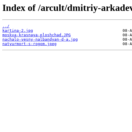
Index of /arcult/dmitriy-arkad
../
kartina-2.jpg
moskva-krasnaya-ploshchad.JPG
nachalo-vesny-nalbandyan-d-a.jpg
natyurmort-s-rogom.jpeg