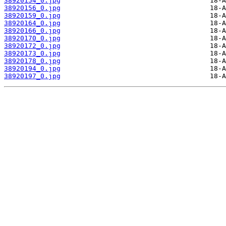
38920154_0.jpg
38920156_0.jpg
38920159_0.jpg
38920164_0.jpg
38920166_0.jpg
38920170_0.jpg
38920172_0.jpg
38920173_0.jpg
38920178_0.jpg
38920194_0.jpg
38920197_0.jpg