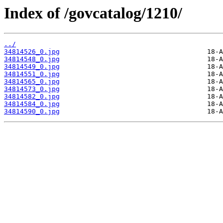
Index of /govcatalog/1210/
../
34814526_0.jpg
34814548_0.jpg
34814549_0.jpg
34814551_0.jpg
34814565_0.jpg
34814573_0.jpg
34814582_0.jpg
34814584_0.jpg
34814590_0.jpg