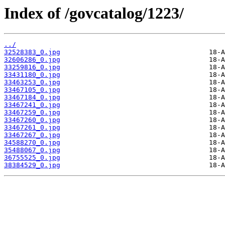
Index of /govcatalog/1223/
../
32528383_0.jpg
32606286_0.jpg
33259816_0.jpg
33431180_0.jpg
33463253_0.jpg
33467105_0.jpg
33467184_0.jpg
33467241_0.jpg
33467259_0.jpg
33467260_0.jpg
33467261_0.jpg
33467267_0.jpg
34588270_0.jpg
35488067_0.jpg
36755525_0.jpg
38384529_0.jpg