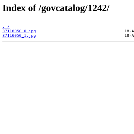
Index of /govcatalog/1242/
../
37116050_0.jpg
37116050_1.jpg