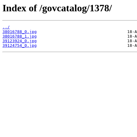
Index of /govcatalog/1378/
../
38016788_0.jpg
38016788_1.jpg
39123924_0.jpg
39124754_0.jpg