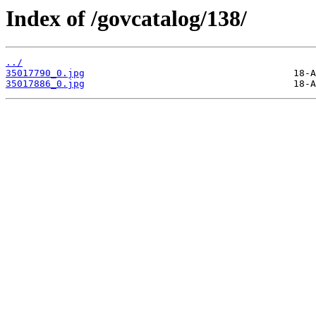
Index of /govcatalog/138/
../
35017790_0.jpg
35017886_0.jpg