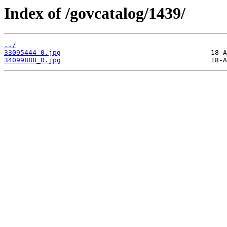
Index of /govcatalog/1439/
../
33095444_0.jpg
34099888_0.jpg