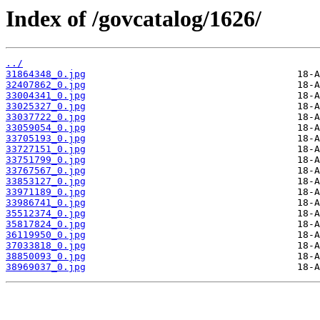
Index of /govcatalog/1626/
../
31864348_0.jpg
32407862_0.jpg
33004341_0.jpg
33025327_0.jpg
33037722_0.jpg
33059054_0.jpg
33705193_0.jpg
33727151_0.jpg
33751799_0.jpg
33767567_0.jpg
33853127_0.jpg
33971189_0.jpg
33986741_0.jpg
35512374_0.jpg
35817824_0.jpg
36119950_0.jpg
37033818_0.jpg
38850093_0.jpg
38969037_0.jpg