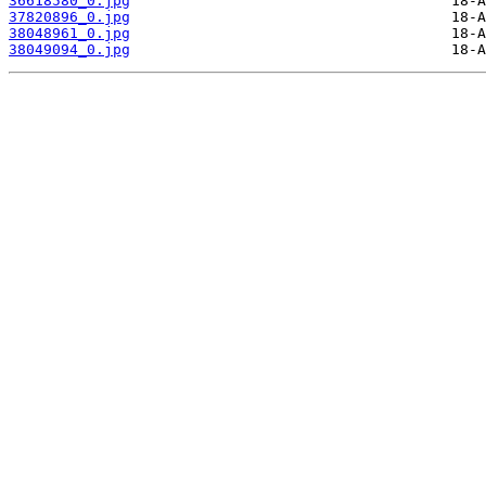
36618580_0.jpg
37820896_0.jpg
38048961_0.jpg
38049094_0.jpg