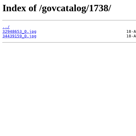
Index of /govcatalog/1738/
../
32948653_0.jpg
34439159_0.jpg