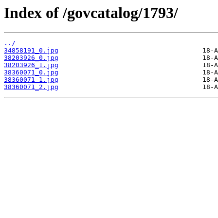
Index of /govcatalog/1793/
../
34858191_0.jpg
38203926_0.jpg
38203926_1.jpg
38360071_0.jpg
38360071_1.jpg
38360071_2.jpg