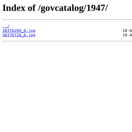
Index of /govcatalog/1947/
../
38376294_0.jpg
38376728_0.jpg