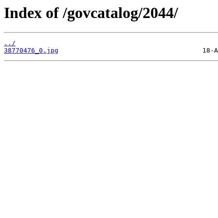
Index of /govcatalog/2044/
../
38770476_0.jpg