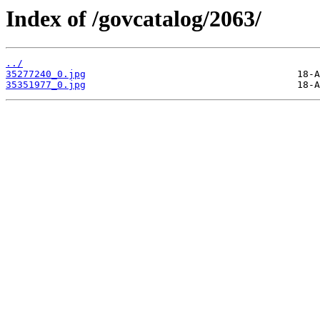
Index of /govcatalog/2063/
../
35277240_0.jpg
35351977_0.jpg