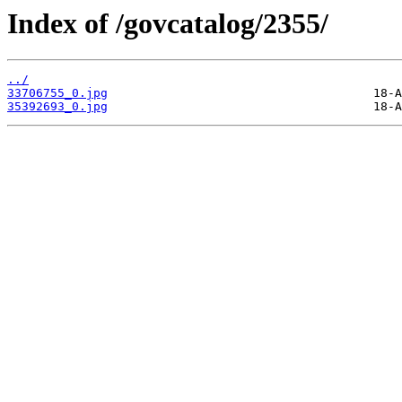
Index of /govcatalog/2355/
../
33706755_0.jpg
35392693_0.jpg