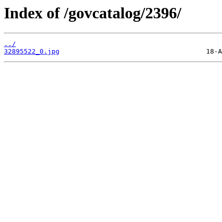
Index of /govcatalog/2396/
../
32895522_0.jpg