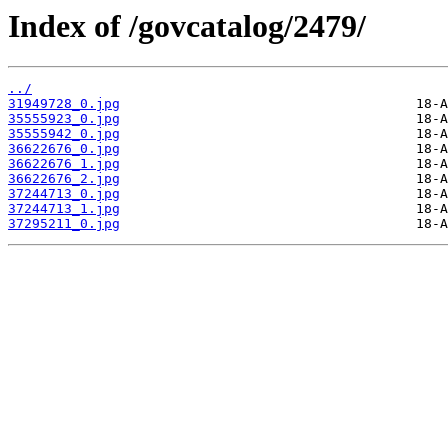
Index of /govcatalog/2479/
../
31949728_0.jpg
35555923_0.jpg
35555942_0.jpg
36622676_0.jpg
36622676_1.jpg
36622676_2.jpg
37244713_0.jpg
37244713_1.jpg
37295211_0.jpg