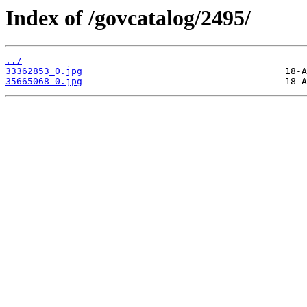
Index of /govcatalog/2495/
../
33362853_0.jpg
35665068_0.jpg