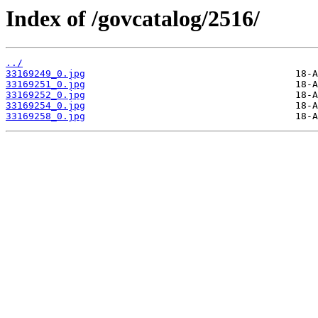
Index of /govcatalog/2516/
../
33169249_0.jpg
33169251_0.jpg
33169252_0.jpg
33169254_0.jpg
33169258_0.jpg