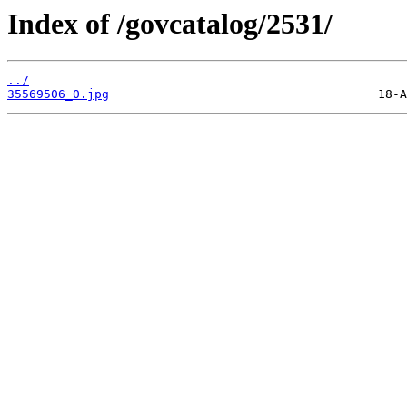
Index of /govcatalog/2531/
../
35569506_0.jpg