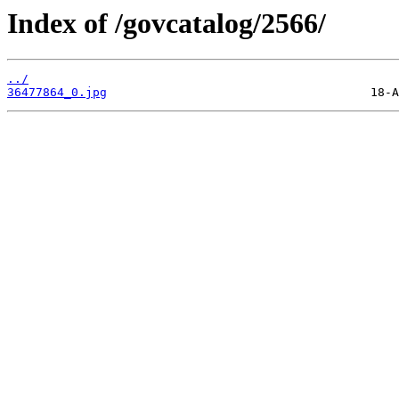
Index of /govcatalog/2566/
../
36477864_0.jpg