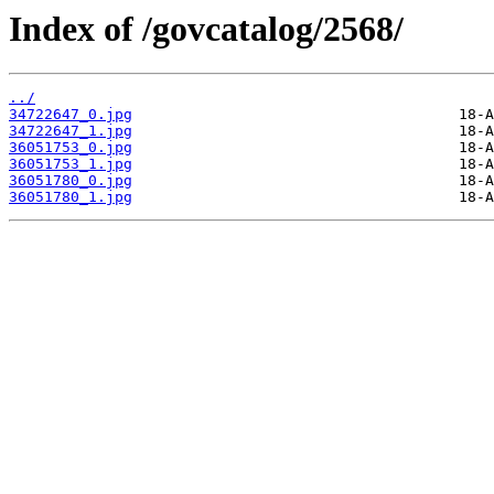
Index of /govcatalog/2568/
../
34722647_0.jpg
34722647_1.jpg
36051753_0.jpg
36051753_1.jpg
36051780_0.jpg
36051780_1.jpg