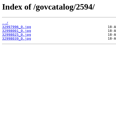
Index of /govcatalog/2594/
../
32997996_0.jpg
32998001_0.jpg
32998025_0.jpg
32998039_0.jpg