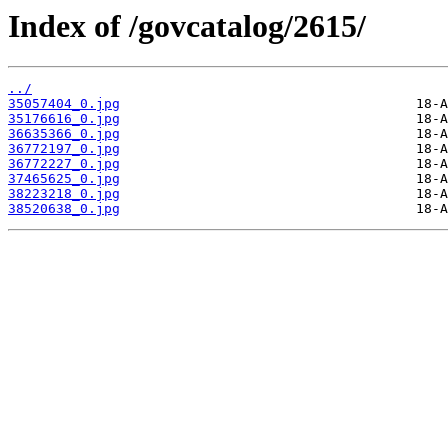
Index of /govcatalog/2615/
../
35057404_0.jpg
35176616_0.jpg
36635366_0.jpg
36772197_0.jpg
36772227_0.jpg
37465625_0.jpg
38223218_0.jpg
38520638_0.jpg