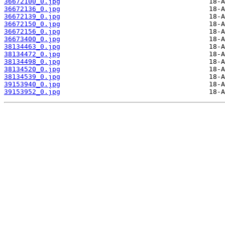
36672100_0.jpg
36672136_0.jpg
36672139_0.jpg
36672150_0.jpg
36672156_0.jpg
36673400_0.jpg
38134463_0.jpg
38134472_0.jpg
38134498_0.jpg
38134520_0.jpg
38134539_0.jpg
39153940_0.jpg
39153952_0.jpg