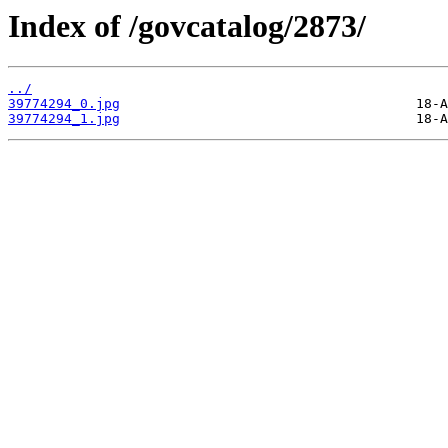
Index of /govcatalog/2873/
../
39774294_0.jpg
39774294_1.jpg