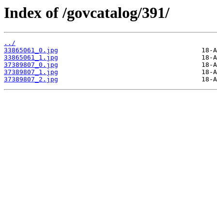
Index of /govcatalog/391/
../
33865061_0.jpg
33865061_1.jpg
37389807_0.jpg
37389807_1.jpg
37389807_2.jpg