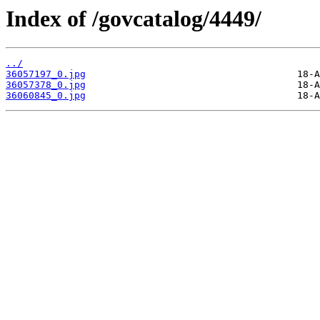
Index of /govcatalog/4449/
../
36057197_0.jpg
36057378_0.jpg
36060845_0.jpg