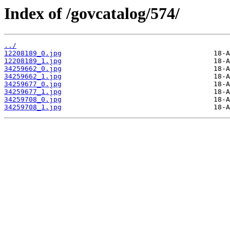
Index of /govcatalog/574/
../
12208189_0.jpg
12208189_1.jpg
34259662_0.jpg
34259662_1.jpg
34259677_0.jpg
34259677_1.jpg
34259708_0.jpg
34259708_1.jpg