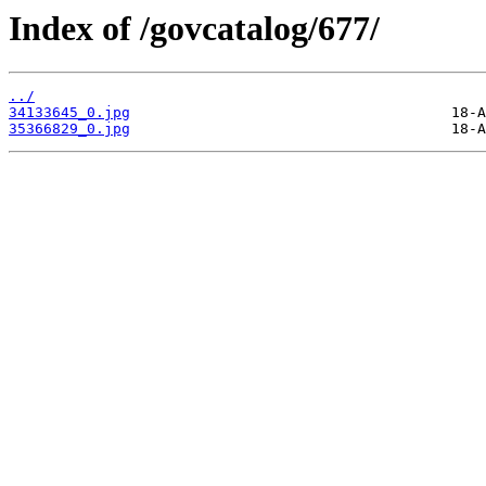
Index of /govcatalog/677/
../
34133645_0.jpg
35366829_0.jpg